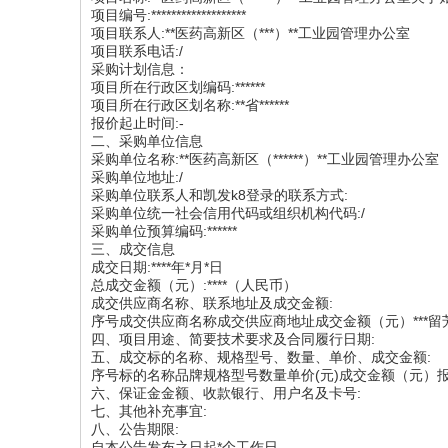
项目编号:*******************
项目联系人:**医药高新区（***）**工业园管理办公室
项目联系电话:/
采购计划信息：
项目所在行政区划编码:******
项目所在行政区划名称:**省******
报价起止时间:-
二、采购单位信息
采购单位名称:**医药高新区（******）**工业园管理办公室
采购单位地址:/
采购单位联系人和凯发k8登录的联系方式:
采购单位统一社会信用代码或组织机构代码:/
采购单位预算编码:******
三、成交信息
成交日期:****年*月*日
总成交金额（元）:****（人民币）
成交供应商名称、联系地址及成交金额:
序号成交供应商名称成交供应商地址成交金额（元）***留芳**有限公
四、项目用途、简要技术要求及合同履行日期:
五、成交标的名称、规格型号、数量、单价、成交金额:
序号标的名称品牌规格型号数量单价(元)成交金额（元）报价明细*国产
六、保证金金额、收款银行、用户名及卡号:
七、其他补充事宜:
八、公告期限:
自本公告发布之日起*个工作日。