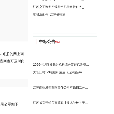
江苏交工淮安四线船闸机械租赁任务_江苏省招标
钢材及配件_江苏省招标
中标公告
本/账册的网上商
标供应商也可及时向
2026年沭阳县养老机构综合责任保险项目成交公告_江苏省招标
大官庄村1-3组秸秆清运_江苏省招标
江苏南热发电有限责任公司不锈钢二分器采购询比采购结果公告_江苏省招标
江苏省宿迁经贸高等职业技术学校关于冰桶的网上商城采购项目成交公告[2451101000027048376]_江苏省招标
采购结果公示如下：