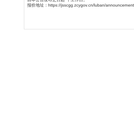
报价地址：https://jsscgg.zcygov.cn/luban/announcement/deta