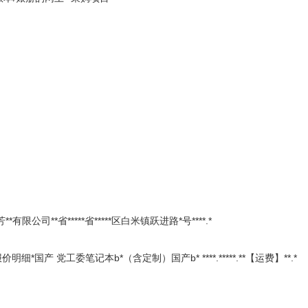
司**省*****省*****区白米镇跃进路*号****.*
 党工委笔记本b*（含定制）国产b* ****.*****.**【运费】**.*