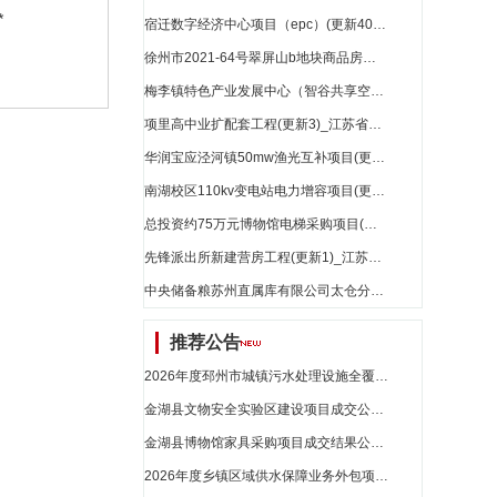
*
宿迁数字经济中心项目（epc）(更新40)_江苏省招标
徐州市2021-64号翠屏山b地块商品房项目（epc）(更新15)_江苏省招标
梅李镇特色产业发展中心（智谷共享空间）工程(更新10)_江苏省招标
项里高中业扩配套工程(更新3)_江苏省招标
华润宝应泾河镇50mw渔光互补项目(更新6)_江苏省招标
南湖校区110kv变电站电力增容项目(更新1)_江苏省招标
总投资约75万元博物馆电梯采购项目(更新1)_江苏省招标
先锋派出所新建营房工程(更新1)_江苏省招标
中央储备粮苏州直属库有限公司太仓分公司粮食仓储项目(更新10)_江苏省招标
推荐公告
2026年度邳州市城镇污水处理设施全覆盖建设项目污水管网及泵站巡查、维保、清淤服务外包项目采购结果公示_江苏省招标
金湖县文物安全实验区建设项目成交公告_江苏省招标
金湖县博物馆家具采购项目成交结果公告_江苏省招标
2026年度乡镇区域供水保障业务外包项目 竞争性谈判公告_江苏省招标