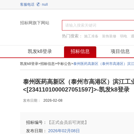
客服电话
null
招标网旗下网站
热门搜索：
施工准备
装饰装修
弱电
园林景观绿化
工程施工
工程服务
凯发k8登录
招标信息
项目信息
凯发k8登录
>
招标信息
>
中标公告
>
泰州医药高新区（泰州市高港区）滨江工
<[2341101000027051597]>-凯发k8登录
发布日期：
2026-02-08
招标编号：
【正式会员后可浏览】
发布日期：
2026年02月08日