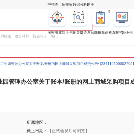
中招查：招投标数据分析助手
凯发k8登录
洞察潜在对手
挖掘关键关系
智能推荐商机
深度招标分析
通用机械
建筑材料
换热制冷
阀门
业园管理办公室关于账本/账册的网上商城采购项目
所属地区：
截止日期：
【正式会员后可浏览】