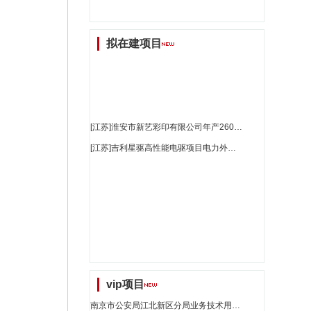
拟在建项目
[江苏]淮安市新艺彩印有限公司年产2600万只无纺布提袋项目环境影响评价报告表全本公示_江苏省招标
[江苏]吉利星驱高性能电驱项目电力外部工程环评公示_江苏省招标
vip项目
南京市公安局江北新区分局业务技术用房新建工程(更新1)_江苏省招标