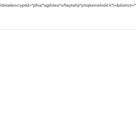
ilencryptid=*plha/*agifxtea*o/fiaytwhji*ymqkemefxdd k*i=&district=*