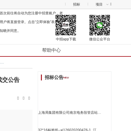
招标
项目
首次前往将自动为您注册中招查账户，老
用户将直接登录。点击“立即体验”表示您已
知晓并同意。
中招app下载
微信公众平台
帮助中心
泰州医药高新区（泰州市高港区）滨江工业园管理办公室关于账本/账册的网上商城采购项目成交公告<[2341101000027051597]>
招标公告
成交公告



上海局集团有限公司南京电务段管店站室外信号设备超期隐患整治勘察设计采购公告_江苏省招标
32*16标签纸--xj126020200476-1_江苏省招标