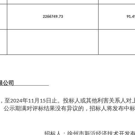
2266749.73
91.4
限公司
，至
年
月
日止。投标人或其他利害关系人对
20
24
11
15
。公示期满对评标结果没有异议的，招标人将发布中
招标人：徐州市新沂经济技术开发