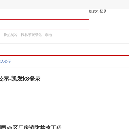
凯发k8登录
料
换热制冷
园林景观绿化
弱电
选人公示
示-凯发k8登录
创园
ab
区厂房消防整改工程