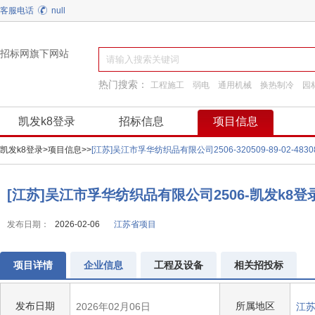
客服电话
null
招标网旗下网站
热门搜索：
工程施工
弱电
通用机械
换热制冷
园
建筑材料
施工准备
装饰装修
工程服务
凯发k8登录
招标信息
项目信息
凯发k8登录
>
项目信息
>
>
[江苏]吴江市孚华纺织品有限公司2506-320509-89-02
[江苏]吴江市孚华纺织品有限公司2506-凯发k8登
发布日期：
2026-02-06
江苏省项目
项目详情
企业信息
工程及设备
相关招投标
发布日期
所属地区
2026年02月06日
江