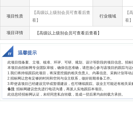
【高级以上级别会员可查看后查
【
项目性质
行业领域
看】
看
项目详情
【高级以上级别会员可查看后查看】
温馨提示
此项目指备案、立项、核准、环评、可研、规划、设计等阶段的项目信息。招标
本项目由招标网专业团队审核，确保信息准确，请您放心参与该项目的跟踪与运
1.我们将持续跟踪此项目，将深度挖掘的相关负责人、内幕信息、采购计划等动
2.招标网让您有足够的时间和空间与业主联系，做好前期准备工作。
3.即使该项目已经建设完毕或暂缓建设，也可继续跟踪。该业主可能还有相关
备注
:招标网建议您先进行电话沟通，再派人实地跟踪本项目。
此信息经招标网认证，未经同意私自转载，造成一切后果均由转载方承担。