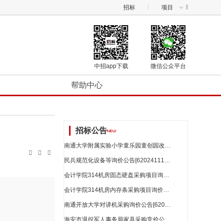
招标
项目
中招app下载
微信公众平台
帮助中心
招标公告
南通大学附属实验小学童乐园童创园改造项目_江苏省招标



民兵规范化设备等询价公告[62024111875946487]_江苏省招标
会计学院314机房固态硬盘采购项目询价公告[62024112348193287]_江苏省招标
会计学院314机房内存条采购项目询价公告[62024112313500953]_江苏省招标
南通开放大学对讲机采购询价公告[62024112353622156]_江苏省招标
海安市退役军人事务局家具采购竞价公告[62024112281031552]_江苏省招标