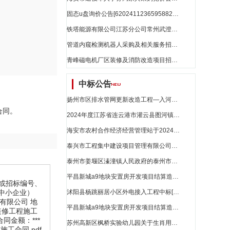
固态u盘询价公告[62024112365958822]_江苏省招标
铁塔能源有限公司江苏分公司常州武澄科技产业园储能集成型项目（第二次）比选公告_江苏省招标
管道内窥检测机器人采购及相关服务招标公告_江苏省招标
青峰磁电机厂区装修及消防改造项目招标公告[a3212021886000025001001]_江苏省招标
中标公告
扬州市区排水管网更新改造工程—入河雨水口截流井改造评标结果公示_江苏省招标
合同。
2024年度江苏省连云港市灌云县图河镇三舍片高标准农田建设改造提升项目(中央预算内)二标段中标结果公告_江苏省招标
海安市农村合作经济经营管理站于2024年11月25日成交一笔交易_江苏省招标
泰兴市工程集中建设项目管理有限公司的长征路（国庆路至大庆路）附属设施改造工程施工评标结果公示_江苏省招标
泰州市姜堰区溱潼镇人民政府的泰州市姜堰区溱湖湾宜居宜业和美乡村示范片区建设项目（洲南村道路建设）评标结果公示_江苏省招标
平昌新城a9地块安置房开发项目结算造价争议部分造价咨询服务_江苏省招标
号(或招标编号、
面向中小企业）
沭阳县杨跳丽居小区外电接入工程中标[zbzb202411228091671]_江苏省招标
程有限公司 地
平昌新城a9地块安置房开发项目结算造价争议部分造价咨询服务中标候选人公示_江苏省招标
装饰装修工程施工
合同金额：***
苏州高新区枫桥实验幼儿园关于生肖用品的网上商城采购项目成交公告[2201101000017112384]_江苏省招标
施工合同.pdf