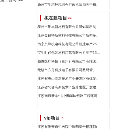
扬州市生态环境综合行政执法局关于粉盒的网上商城采购项目成交公告[2991101000017114168]_江苏省招标
拟在建项目
泰州市彤丰新材料有限公司阻燃塑料制品项目_江苏省招标
江苏金锐特新材料科技有限公司新型多晶相复合材料项目_江苏省招标
南京京峰机电科技有限公司新建年产250万件电动工具产品生产线项目环境影响报告表公示_江苏省招标
宝生时代包装材料江苏有限公司年产15万吨功能性聚酯(pet)包装材料项目验收后变动环境影响分析_江苏省招标
领微医疗科技（泰州）有限公司高端医疗器械生产制造项目_江苏省招标
无锡市方舟科技电子有限公司数码管、smt模块及smd模块扩建项目环境影响报告表公示_江苏省招标
江苏省惠山高新技术产业开发区总体发展规划环境影响评价第二次公示_江苏省招标
江苏省句容高新技术产业开发区开发建设规划（2024-2030）环境影响评价第一次公示_江苏省招标
江苏南通新丰~东洲500kv线路工程环境影响评价第二次公示_江苏省招标
vip项目
江苏省淮安市中医院中医药综合楼项目(更新11)_江苏省招标