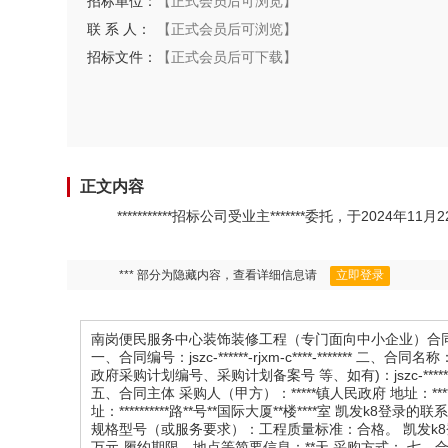
招标单位：
【正式会员后可浏览】
联 系 人：
【正式会员后可浏览】
招标文件：
【正式会员后可下载】
正文内容
***********招标公司受业主*******委托，于
*** 部分为隐藏内容，查看详细信息请
立即登录
南岗便民服务中心装饰装修工程（专门面向中小企业）合
一、合同编号：jszc-******-rjxm-c****-****
政府采购计划编号、采购计划备案号 等、如有)：jszc-*****
五、合同主体 采购人（甲方）：*****镇人民政府 地址：****
址：**********路**号**国际大厦**楼****室 凯发k8
规格型号（或服务要求）：工程质量标准：合格。 凯发k8登录的联系方
万元 履约期限、地点等简要信息：**天 采购方式： 七、合同签订日