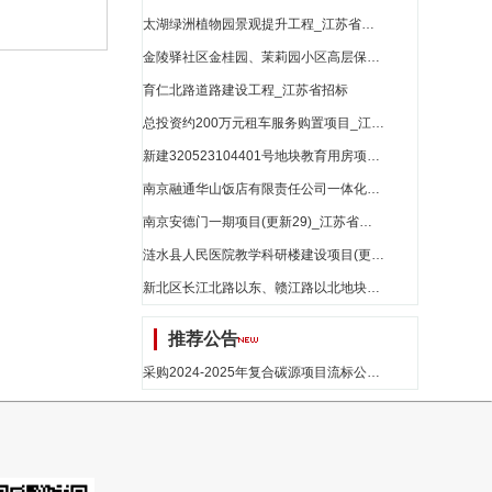
太湖绿洲植物园景观提升工程_江苏省招标
金陵驿社区金桂园、茉莉园小区高层保障房及地下室消防设施修复工程(更新4)_江苏省招标
育仁北路道路建设工程_江苏省招标
总投资约200万元租车服务购置项目_江苏省招标
新建320523104401号地块教育用房项目(更新12)_江苏省招标
南京融通华山饭店有限责任公司一体化酒店项目(更新15)_江苏省招标
南京安德门一期项目(更新29)_江苏省招标
涟水县人民医院教学科研楼建设项目(更新5)_江苏省招标
新北区长江北路以东、赣江路以北地块开发项目(更新17)_江苏省招标
推荐公告
采购2024-2025年复合碳源项目流标公告_江苏省招标