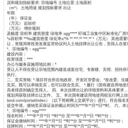
况和规划指标要求: 宗地编号 土地位置 土地面积
（m*） 土地用途 规划指标要求 出让
年限
（年） 保证金
（万元） 起始价
（万元） 增价规则
及幅度 容积率 建筑密度 绿地率 xgg***** 盱城工业集中区标准化厂房地块二
*≤容积率 **%≤建筑密度 绿化率≤*% ** ***.** ***.** *（万元）
让，资规局将投资发展监管协议列入土地挂牌出让公告，竞得人在签
*、宗地编号：xgg*****
建设内容：
投资强度：****
办公与服务设施用地比例：*
受让人不得在受让宗地范围内建造成套住宅、专家楼、宾馆、招待所和培
执行。
二、竞买资格: *.项目符合所在地政府、开发区管委会、*发改委
竞买。既可以单独竞买，也可以联合竞买。 *.履行《国有建设用地
高者得原则确定竞得人。 四、本次挂牌出让的详细资料和具体要求，见挂牌出让文
规划局获取挂牌出让文件。 五、本次国有建设用地使用权实行网上挂牌出让，
land.com/portal/index）（以下简称网上交易平台）进行。符合报
提交申请。缴纳竞买保证金的截止时间为****年**月**日**时。 六
*、宗地编号：xgg*****
报名时间：****年**月**日 **时**分 至****年**月**日 **时**分；
保证金缴纳时间：****年**月**日 **时**分 至****年**月**日 **时**分；
挂牌时间：****年**月**日*时**分 至****年**月**日**时。