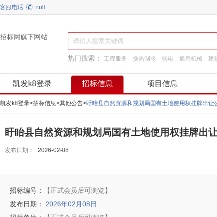
客服电话
null
招标网旗下网站
热门搜索：
工程服务
换热制冷
弱电
通用机械
建
工程施工
阀门
装饰装修
施工准备
凯发k8登录
招标信息
项目信息
凯发k8登录
>
招标信息
>
其他公告
>
盱眙县自然资源和规划局国有土地使用权挂牌出让公告(
盱眙县自然资源和规划局国有土地使用权挂牌出让公告(
发布日期：
2026-02-08
招标编号：
【正式会员后可浏览】
发布日期：
2026年02月08日