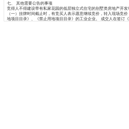
七、 其他需要公告的事项
竞得人不得建设带有私家花园的低层独立式住宅的别墅类房地产开发
（一）挂牌时间截止时，有竞买人表示愿意继续竞价，转入现场竞价，
地项目目录》、《禁止用地项目目录》的工业企业。 成交人在签订《成
并签订《国有建设用地使用权出让合同》，如因特殊原因**个工作日
通过材料，签订《国有建设用地使用权出让合同》时间顺延。如未能按
竞买保证金予以退还。 竞得人不得建设带有私家花园的低层独立式
规定在原公告发布渠道发布补充公告，届时以补充公告内容为准。
八、凯发k8登录的联系方式与银行账户
联系地址：***自然**和规划局
联 系 人：***自然**和规划局
联系电话：****—********、****-********
开户单位：***自然**和规划局
开户银行：竞买申请人在网上交易平台上自行选定的银行
银行账号：网上交易平台自动确定缴纳竞买保证金账号
***自然**和规划局
****年**月**日