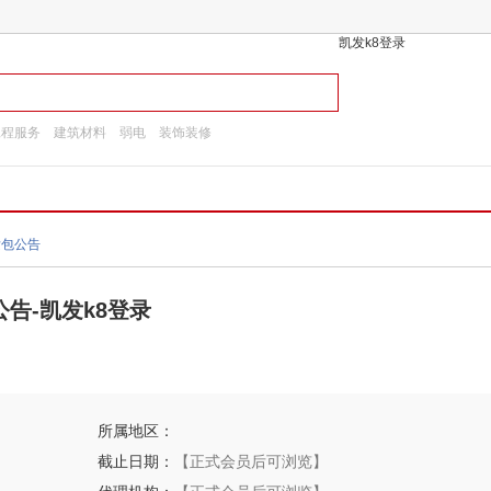
凯发k8登录
工程服务
建筑材料
弱电
装饰装修
发包公告
告-凯发k8登录
所属地区：
截止日期：
【正式会员后可浏览】