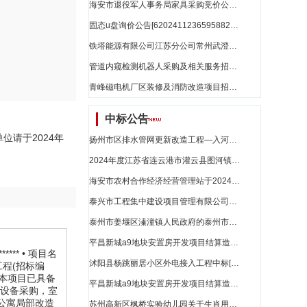
海安市退役军人事务局家具采购竞价公告[62024112281031552]_江苏省招标
固态u盘询价公告[62024112365958822]_江苏省招标
铁塔能源有限公司江苏分公司常州武澄科技产业园储能集成型项目（第二次）比选公告_江苏省招标
管道内窥检测机器人采购及相关服务招标公告_江苏省招标
青峰磁电机厂区装修及消防改造项目招标公告[a3212021886000025001001]_江苏省招标
中标公告
单位请于2024年
扬州市区排水管网更新改造工程—入河雨水口截流井改造评标结果公示_江苏省招标
2024年度江苏省连云港市灌云县图河镇三舍片高标准农田建设改造提升项目(中央预算内)二标段中标结果公告_江苏省招标
海安市农村合作经济经营管理站于2024年11月25日成交一笔交易_江苏省招标
泰兴市工程集中建设项目管理有限公司的长征路（国庆路至大庆路）附属设施改造工程施工评标结果公示_江苏省招标
泰州市姜堰区溱潼镇人民政府的泰州市姜堰区溱湖湾宜居宜业和美乡村示范片区建设项目（洲南村道路建设）评标结果公示_江苏省招标
平昌新城a9地块安置房开发项目结算造价争议部分造价咨询服务_江苏省招标
**** • 项目名
沭阳县杨跳丽居小区外电接入工程中标[zbzb202411228091671]_江苏省招标
工程(招标编
司,本项目已具备
平昌新城a9地块安置房开发项目结算造价争议部分造价咨询服务中标候选人公示_江苏省招标
关设备采购，室
才公寓局部改造
苏州高新区枫桥实验幼儿园关于生肖用品的网上商城采购项目成交公告[2201101000017112384]_江苏省招标