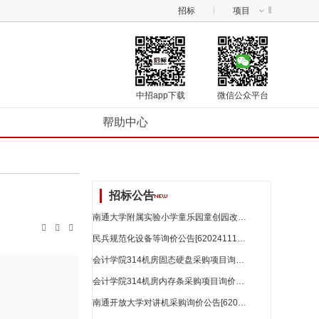
招标
项目
中招app下载
微信公众平台
帮助中心
招标公告
南通大学附属实验小学童乐园童创园改造项目_江苏省招标



民兵规范化设备等询价公告[62024111875946487]_江苏省招标
会计学院314机房固态硬盘采购项目询价公告[62024112348193287]_江苏省招标
会计学院314机房内存条采购项目询价公告[62024112313500953]_江苏省招标
南通开放大学对讲机采购询价公告[62024112353622156]_江苏省招标