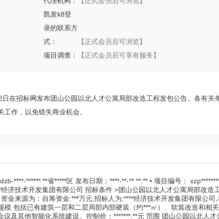
代理机构：
【正式会员后可浏览】
凯发k8登
录的联系方
式：
【正式会员后可浏览】
项目调查：
【正式会员后可享有服务】
2024年11月22日在招标网发布团山公园以北人才公寓局部改造工程发包公告。各有关
相关工作，以免错失商业机会。
 **省*****区 发布日期：****-**-** **:** • 项目编号： xzp*********
***经济技术开发集团有限公司 招标条件 >团山公园以北人才公寓局部改造
关批准，项目资金来源为：自筹资金:***万元,招标人为;****经济技术开发集团有限公
规模 包括已有建筑一层和二层局部内部硬装（约***㎡）、软装改造和相
及其他智能化系统建设。控制价：*******.**元 范围 团山公园以北人