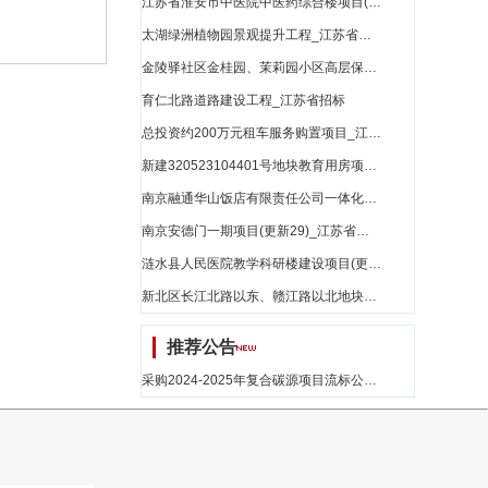
江苏省淮安市中医院中医药综合楼项目(更新11)_江苏省招标
太湖绿洲植物园景观提升工程_江苏省招标
金陵驿社区金桂园、茉莉园小区高层保障房及地下室消防设施修复工程(更新4)_江苏省招标
育仁北路道路建设工程_江苏省招标
总投资约200万元租车服务购置项目_江苏省招标
新建320523104401号地块教育用房项目(更新12)_江苏省招标
南京融通华山饭店有限责任公司一体化酒店项目(更新15)_江苏省招标
南京安德门一期项目(更新29)_江苏省招标
涟水县人民医院教学科研楼建设项目(更新5)_江苏省招标
新北区长江北路以东、赣江路以北地块开发项目(更新17)_江苏省招标
推荐公告
采购2024-2025年复合碳源项目流标公告_江苏省招标