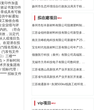
书复印件加盖
扬州市生态环境综合行政执法局关于粉盒的网上商城采购项目成交公告[2991101000017114168]_江苏省招标
有效证书复印件
公章或具有可验
须提供中标通知
拟在建项目
竣工验收合格
企业业绩与评
泰州市彤丰新材料有限公司阻燃塑料制品项目_江苏省招标
期内的。（符合
江苏金锐特新材料科技有限公司新型多晶相复合材料项目_江苏省招标
有效，法定代
投标人或项目负
南京京峰机电科技有限公司新建年产250万件电动工具产品生产线项目环境影响报告表公示_江苏省招标
式 *、欢迎潜在投
*)报名投标人
宝生时代包装材料江苏有限公司年产15万吨功能性聚酯(pet)包装材料项目验收后变动环境影响分析_江苏省招标
(*)发包文件
领微医疗科技（泰州）有限公司高端医疗器械生产制造项目_江苏省招标
入口）三楼***
点 > 开标时间
无锡市方舟科技电子有限公司数码管、smt模块及smd模块扩建项目环境影响报告表公示_江苏省招标
济技术开发集团有
 / 招标代理：
江苏省惠山高新技术产业开发区总体发展规划环境影响评价第二次公示_江苏省招标
**** 招标文件
江苏省句容高新技术产业开发区开发建设规划（2024-2030）环境影响评价第一次公示_江苏省招标
江苏南通新丰~东洲500kv线路工程环境影响评价第二次公示_江苏省招标
vip项目