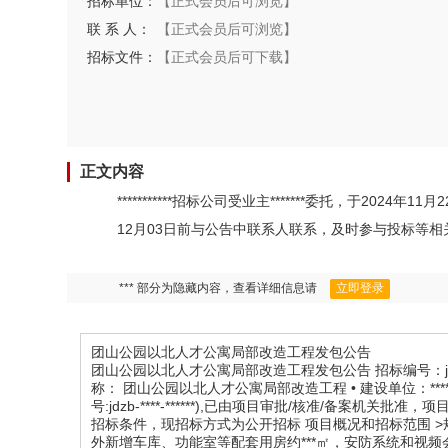
招标单位：
【正式会员后可浏览】
联 系 人：
【正式会员后可浏览】
招标文件：
【正式会员后可下载】
正文内容
***********招标公司受业主*******委托，于
12月03日前与公告中联系人联系，及时参与投标等
*** 部分为隐藏内容，查看详细信息请
立即登录
团山公园以北人才公寓局部改造工程发包公告
团山公园以北人才公寓局部改造工程发包公告 招标编号：jdzb-****-******
称： 团山公园以北人才公寓局部改造工程 • 建设单位：*
号:jdzb-****-******),已由项目审批/核准/备案机
招标条件，现招标方式为公开招标 项目概况和招标范围 >
外新增车库、功能室等配套用房约***㎡，安防系统和视频会议