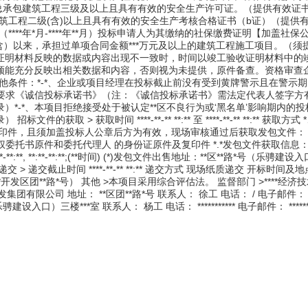
施工总承包建筑工程三级及以上且具有有效的安全生产许可证。（提供有效证
筑工程二级(含)以上且具有有效的安全生产考核合格证书（b证）（提供
***年*月-****年**月）投标申请人为其缴纳的社保缴费证明【加盖社保
日（含）以来，承担过单项合同金额***万元及以上的建筑工程施工项目。（
证明材料反映的数据或内容出现不一致时，时间以竣工验收证明材料中的
须能充分反映出相关数据和内容，否则视为未提供，原件备查。资格审查
他条件：*-*、企业或项目经理在投标截止前没有受到黄牌警示且在警示
件要求《诚信投标承诺书》（注：《诚信投标承诺书》需法定代表人签字方
*-*、本项目拒绝接受处于被认定**区不良行为或‘黑名单’影响期内的
> 获取时间 ****-**-** **:** 至 ****-**-** **:** 获取方
复印件，且须加盖投标人公章后方为有效，现场审核通过后获取发包文件： (
委托书原件和委托代理人 的身份证原件及复印件 *.*发包文件获取信息： 
*:**, **:**-**:**;(**时间) (*)发包文件出售地址：**区**路*号（乐骋建设
交截止时间 ****-**-** **:** 递交方式 现场纸质递交 开标时间及地
会议室（**开发区团**路*号） 其他 >本项目采用综合评估法。 监督部门 >****经
发集团有限公司 地址： **区团**路*号 联系人： 徐工 电话： / 电子邮件：
入口）三楼***室 联系人： 杨工 电话： *********** 电子邮件： *******