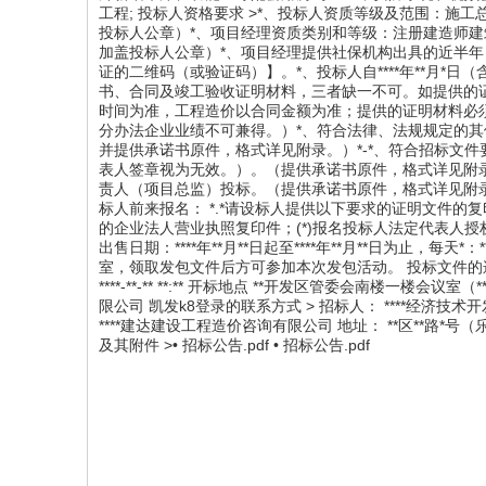
工程; 投标人资格要求 >*、投标人资质等级及范围：
投标人公章）*、项目经理资质类别和等级：注册建造师建
加盖投标人公章）*、项目经理提供社保机构出具的近半年（*
证的二维码（或验证码）】。*、投标人自****年**月*
书、合同及竣工验收证明材料，三者缺一不可。如提供的
时间为准，工程造价以合同金额为准；提供的证明材料必
分办法企业业绩不可兼得。）*、符合法律、法规规定的其
并提供承诺书原件，格式详见附录。）*-*、符合招标文
表人签章视为无效。）。（提供承诺书原件，格式详见附录）
责人（项目总监）投标。（提供承诺书原件，格式详见附录） 招标文件的获取 
标人前来报名： *.*请设标人提供以下要求的证明文件的
的企业法人营业执照复印件；(*)报名投标人法定代表人授权
出售日期：****年**月**日起至****年**月**日为止，每天*：**-*
室，领取发包文件后方可参加本次发包活动。 投标文件的递交 > 递
****-**-** **:** 开标地点 **开发区管委会南楼一楼
限公司 凯发k8登录的联系方式 > 招标人： ****经济技术开
****建达建设工程造价咨询有限公司 地址： **区**路*号（乐骋建设
及其附件 >• 招标公告.pdf • 招标公告.pdf