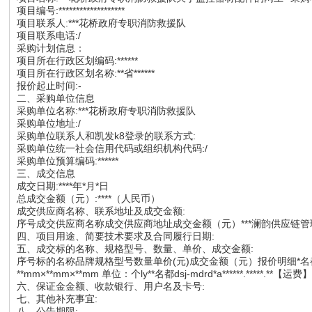
项目编号:*******************
项目联系人:***花桥政府专职消防救援队
项目联系电话:/
采购计划信息：
项目所在行政区划编码:******
项目所在行政区划名称:**省******
报价起止时间:-
二、采购单位信息
采购单位名称:***花桥政府专职消防救援队
采购单位地址:/
采购单位联系人和凯发k8登录的联系方式:
采购单位统一社会信用代码或组织机构代码:/
采购单位预算编码:******
三、成交信息
成交日期:****年*月*日
总成交金额（元）:****（人民币）
成交供应商名称、联系地址及成交金额:
序号成交供应商名称成交供应商地址成交金额（元）***澜韵供应链管理有限公司
四、项目用途、简要技术要求及合同履行日期:
五、成交标的名称、规格型号、数量、单价、成交金额:
序号标的名称品牌规格型号数量单价(元)成交金额（元）报价明细*名都 d
**mm×**mm×**mm 单位：个ly**名都dsj-mdrd*a******.*****.**【运费】*
六、保证金金额、收款银行、用户名及卡号:
七、其他补充事宜:
八、公告期限: