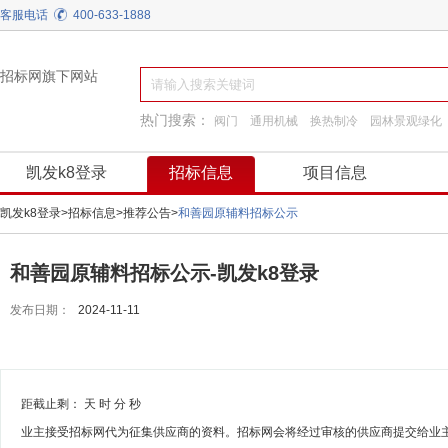
客服电话
400-633-1888
招标网旗下网站
热门搜索：
阀门
通用机械
换热制冷
园林景观绿化
工程施工
建筑材料
装饰装修
工程服务
凯发k8登录
招标信息
项目信息
凯发k8登录
>
招标信息
>
推荐公告
>
和善园原辅料招标公示
和善园原辅料招标公示-凯发k8登录
发布日期：
2024-11-11
距截止剩：
天
时
分
秒
业主接受招标网代为征集供应商的资料。招标网会将经过审核的供应商提交给业