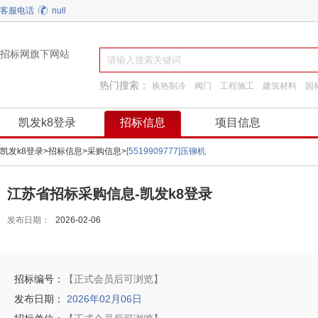
客服电话
null
招标网旗下网站
热门搜索：
换热制冷
阀门
工程施工
建筑材料
园
通用机械
施工准备
弱电
装饰装修
凯发k8登录
招标信息
项目信息
凯发k8登录
>
招标信息
>
采购信息
>
[5519909777]压铆机
江苏省招标采购信息-凯发k8登录
发布日期：
2026-02-06
招标编号：
【正式会员后可浏览】
发布日期：
2026年02月06日