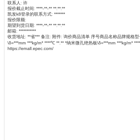
联系人: 许
报价截止时间: ****-**-** **:**:**
凯发k8登录的联系方式: *******
报价限额:
期望到货日期: ****-**-** **:**:**
邮箱: ***********
收货地址: **省*** 备注: 附件: 询价商品清单 序号商品名称品牌规格
\δ=***mm ***kg/m* ****℃ **.** *纳米微孔绝热板\δ=***mm ***kg/m* 
https://emall.epec.com/