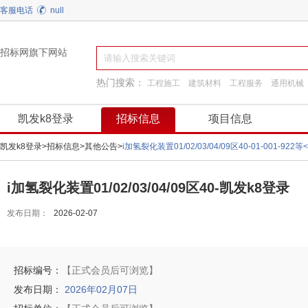
客服电话
null
招标网旗下网站
热门搜索：
工程施工
建筑材料
工程服务
通用机械
施工准备
弱电
阀门
换热制冷
装饰装修
凯发k8登录
招标信息
项目信息
凯发k8登录
>
招标信息
>
其他公告
>
i加氢裂化装置01/02/03/04/09区40-01-001
i加氢裂化装置01/02/03/04/09区40-凯发k8登录
发布日期：
2026-02-07
招标编号：
【正式会员后可浏览】
发布日期：
2026年02月07日