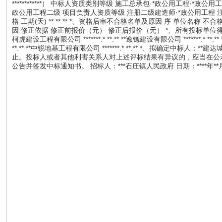
************） 中标人资质类别等级 施工总承包·*政公用工程·*
政公用工程二级 项目负责人资质等级 注册二级建造师·*政公用工程 注
格 工期(天) ** ** ** *、资格后审不合格名单及原因 序 单位名称 
因 修正依据 修正前报价（元） 修正后报价（元） *、所有投标单位得分情况 单位名
柯虎建设工程有限公司 *******.* **.** **逸锶建设有限公司 *******.* **.*
**.** **中锐地基工程有限公司 *******.* **.** *、拟确定中标人：
止。投标人或者其他利害关系人对上述评标结果有异议的，应当在公
公告并签发中标通知书。 招标人：***石庄镇人民政府 日期：****年**月