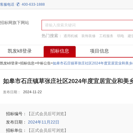
客服电话
400-633-1888
招标网旗下网站
热门搜索：
通用机械
装饰装修
工程服务
弱电
建
施工准备
阀门
换热制冷
工程施工
凯发k8登录
招标信息
项目信息
凯发k8登录
>
招标信息
>
中标公告
>
如皋市石庄镇草张庄社区2024年度宜居宜业和美
如皋市石庄镇草张庄社区2024年度宜居宜业和美
发布日期：
2024-11-22
招标编号：
【正式会员后可浏览】
发布日期：
2024年11月22日
招标单位：
【正式会员后可浏览】