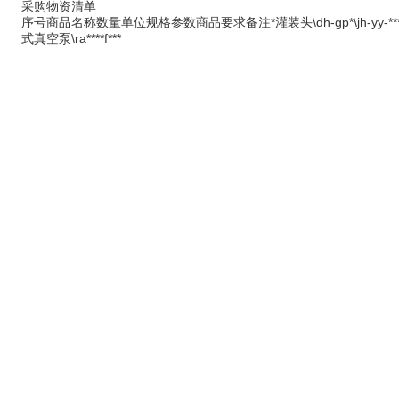
采购物资清单
序号商品名称数量单位规格参数商品要求备注*灌装头\dh-gp*\jh-yy-****pc灌装
式真空泵\ra****f***