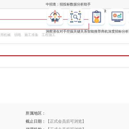
中招查：招投标数据分析助手
凯发k8登录
洞察潜在对手
挖掘关键关系
智能推荐商机
深度招标分析
通用机械
弱电
施工准备
工程施工
所属地区：
截止日期：
【正式会员后可浏览】