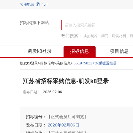
客服电话
null
招标网旗下网站
热门搜索：
换热制冷
阀门
建筑材料
装饰装修
工程服务
园林景观绿化
凯发k8登录
招标信息
项目信息
凯发k8登录
>
招标信息
>
采购信息
>
[5519758227]水采暖温控器
江苏省招标采购信息-凯发k8登录
发布日期：
2026-02-06
招标编号：
【正式会员后可浏览】
发布日期：
2026年02月06日