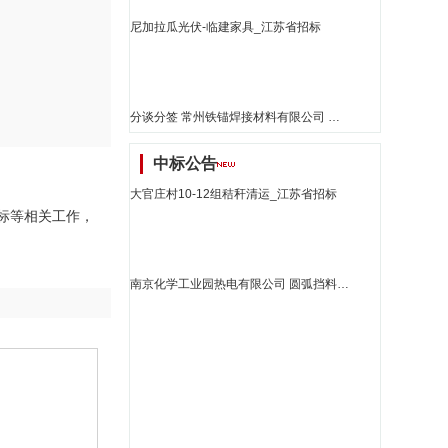
尼加拉瓜光伏-临建家具_江苏省招标
分谈分签 常州铁锚焊接材料有限公司 得力7837白板擦、佳能npg-59e墨粉盒的询价书_江苏省招标
中标公告
大官庄村10-12组秸秆清运_江苏省招标
与投标等相关工作，
南京化学工业园热电有限公司 圆弧挡料装置采购询比采购结果公告_江苏省招标