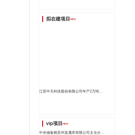
拟在建项目
江苏中天科技股份有限公司年产2万吨智能电网用特种铝包钢线研发及产业化项目规划设计方案批前..._江苏省招标
vip项目
中央储备粮苏州直属库有限公司太仓分公司粮食仓储项目(更新10)_江苏省招标