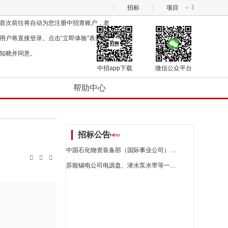
招标
项目
首次前往将自动为您注册中招查账户，老
用户将直接登录。点击“立即体验”表示您已
知晓并同意。
中招app下载
微信公众平台
帮助中心
招标公告
中国石化物资装备部（国际事业公司）茂名炼油转型升级聚丙烯项目epc总承包项目球阀\标准型cl300rf(asmeb16.5)a352lcc304/rtfe,f304dn15-46℃低泄漏招标公告_江苏省招标



苏能锡电公司电源盘、潜水泵水带等一批询比釆购公告_江苏省招标