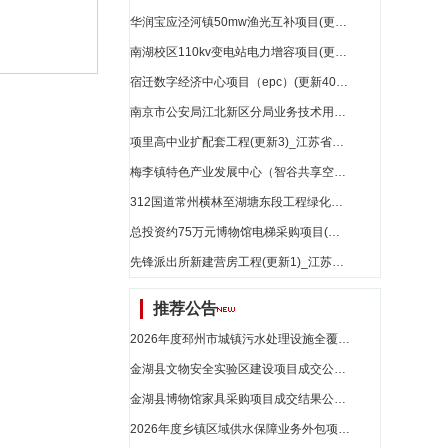
华润宝应泾河镇50mw渔光互补项目(更新6)_江苏省招标
南湖校区110kv变电站电力增容项目(更新1)_江苏省招标
宿迁数字经济中心项目（epc）(更新40)_江苏省招标
南京市公安局江北新区分局业务技术用房新建工程(更新1)_江苏省招标
项里高中业扩配套工程(更新3)_江苏省招标
梅李镇特色产业发展中心（智谷共享空间）工程(更新10)_江苏省招标
312国道常州横林至湖塘东段工程绿化项目(更新2)_江苏省招标
总投资约75万元博物馆电梯采购项目(更新1)_江苏省招标
先锋派出所新建营房工程(更新1)_江苏省招标
推荐公告
2026年度邳州市城镇污水处理设施全覆盖建设项目污水管网及泵站巡查、维保、清淤服务外包项目采购结果公示_江苏省招标
金湖县文物安全实验区建设项目成交公告_江苏省招标
金湖县博物馆家具采购项目成交结果公告_江苏省招标
2026年度乡镇区域供水保障业务外包项目 竞争性谈判公告_江苏省招标