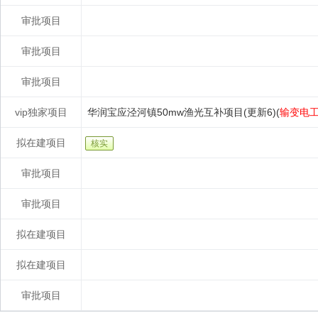
审批项目
审批项目
审批项目
vip独家项目
华润宝应泾河镇50mw渔光互补项目(更新6)(
输变电
拟在建项目
核实
审批项目
审批项目
拟在建项目
拟在建项目
审批项目