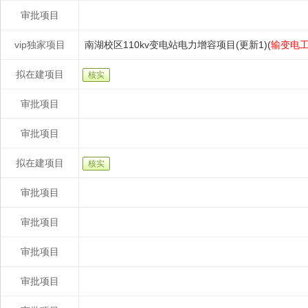
审批项目
vip独家项目
南湖校区110kv变电站电力增容项目(更新1)(
输变电
拟在建项目
核实
审批项目
审批项目
拟在建项目
核实
审批项目
审批项目
审批项目
审批项目