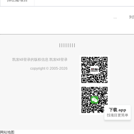
…
到
|
|
|
|
|
|
|
|
凯发k8登录的版权信息 凯发k8登录
copyright © 2005-2026
下载 app
找项目更简单
网站地图