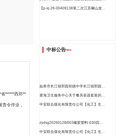
【p-xj-26-00409138第二次江苏阚山发电有限公司风机叶轮动平衡检修询价】采购公告_江苏省招标
中标公告
如皋市长江镇郭园初级中学长江镇郭园初级中学安装教室无感扩声成交公告_江苏省招标
****西郊**
黄海卫生服务中心关于餐具瓷器套装的网上商城采购项目成交公告[2841101000027051970]_江苏省招标
被责令停业，
中安联合煤化有限责任公司【化工】生产：中安联合综合管理部鸥露本色面巾纸1项26dy18012701询比采购采购结果公告_江苏省招标
zydsg20260128/003橡胶塑料-030四氟套中选结果公告_江苏省招标
中安联合煤化有限责任公司【化工】生产：中安联合分检中心大修主板等3项26dy38012709询比采购采购结果公告_江苏省招标