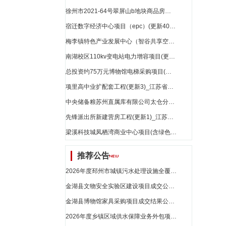
徐州市2021-64号翠屏山b地块商品房项目（epc）(更新15)_江苏省招标
宿迁数字经济中心项目（epc）(更新40)_江苏省招标
梅李镇特色产业发展中心（智谷共享空间）工程(更新10)_江苏省招标
南湖校区110kv变电站电力增容项目(更新1)_江苏省招标
总投资约75万元博物馆电梯采购项目(更新1)_江苏省招标
项里高中业扩配套工程(更新3)_江苏省招标
中央储备粮苏州直属库有限公司太仓分公司粮食仓储项目(更新10)_江苏省招标
先锋派出所新建营房工程(更新1)_江苏省招标
梁溪科技城凤栖湾商业中心项目(含绿色建筑)(含酒店)(更新9)_江苏省招标
推荐公告
2026年度邳州市城镇污水处理设施全覆盖建设项目污水管网及泵站巡查、维保、清淤服务外包项目采购结果公示_江苏省招标
金湖县文物安全实验区建设项目成交公告_江苏省招标
金湖县博物馆家具采购项目成交结果公告_江苏省招标
2026年度乡镇区域供水保障业务外包项目 竞争性谈判公告_江苏省招标