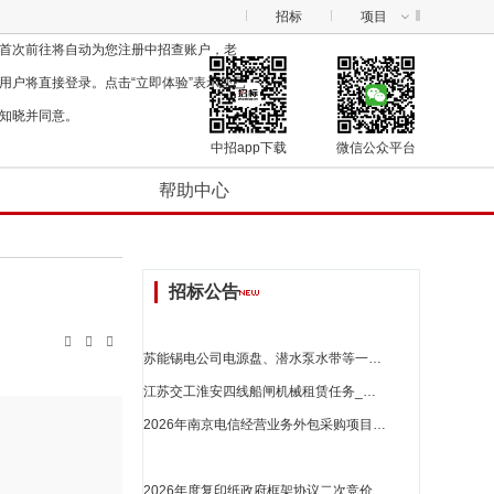
招标
项目
首次前往将自动为您注册中招查账户，老
用户将直接登录。点击“立即体验”表示您已
知晓并同意。
中招app下载
微信公众平台
帮助中心
招标公告



苏能锡电公司电源盘、潜水泵水带等一批询比釆购公告_江苏省招标
江苏交工淮安四线船闸机械租赁任务_江苏省招标
2026年南京电信经营业务外包采购项目直接采购公示_江苏省招标
2026年度复印纸政府框架协议二次竞价（多品牌）竞价公告-cb137542026000084_江苏省招标