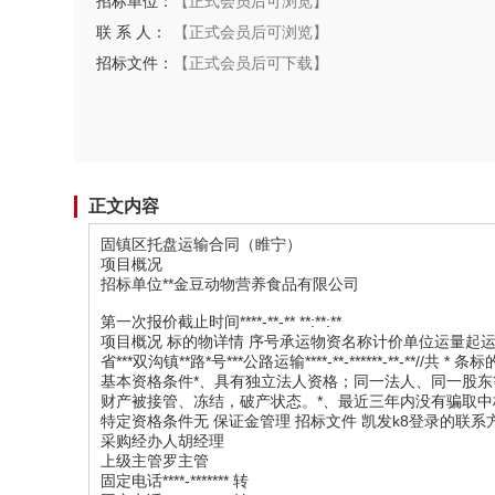
招标单位：
【正式会员后可浏览】
联 系 人：
【正式会员后可浏览】
招标文件：
【正式会员后可下载】
正文内容
固镇区托盘运输合同（睢宁）
项目概况
招标单位**金豆动物营养食品有限公司
第一次报价截止时间****-**-** **:**:**
项目概况 标的物详情 序号承运物资名称计价单位运量起运地目
省***双沟镇**路*号***公路运输****-**-******-**-**//共
基本资格条件*、具有独立法人资格；同一法人、同一股东
财产被接管、冻结，破产状态。*、最近三年内没有骗取中
特定资格条件无 保证金管理 招标文件 凯发k8登录的联系
采购经办人胡经理
上级主管罗主管
固定电话****-******* 转