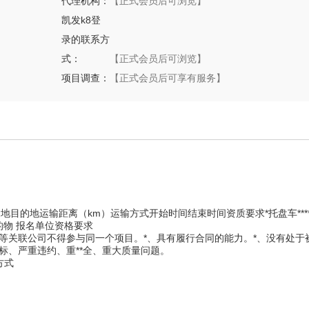
代理机构：
【正式会员后可浏览】
凯发k8登
录的联系方
式：
【正式会员后可浏览】
项目调查：
【正式会员后可享有服务】
的地运输距离（km）运输方式开始时间结束时间资质要求*托盘车****省**
 * 条标的物 报名单位资格要求
等关联公司不得参与同一个项目。*、具有履行合同的能力。*、没有处于
标、严重违约、重**全、重大质量问题。
方式