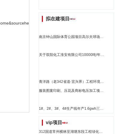
拟在建项目
_home&sourceheaderid=******&advancenoticeid=******&sourcefrom=rfx
南京钟山国际体育公园项目高尔夫球场环境影响评价第二次公示_江苏省招标
关于双阳化工淮安有限公司10000吨/年烯烃类马来酸酐共聚物、6000吨/年聚氨酯扩链剂固化剂、50000吨/年低分子量尼龙6、20000吨/年改性胶黏剂及125吨/年铜箔添加剂项目环境影响报告书的批复_江苏省招标
青洋路（老342省道-宜兴界）工程环境影响评价第一次环评公示_江苏省招标
服装图案印刷、压花及商标电压加工项目 环境影响评价公众参与第一次公示_江苏省招标
1#、2#、3#、4#生产线年产1.6gwh三元锂电池技改项目环评公示_江苏省招标
vip项目
312国道常州横林至湖塘东段工程绿化项目(更新2)_江苏省招标