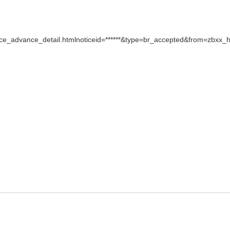
otice_advance_detail.htmlnoticeid=******&type=br_accepted&from=zbxx