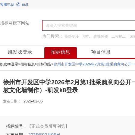
客服电话
null
招标网旗下网站
热门搜索：
换热制冷
弱电
装饰装修
工程施工
园
建筑材料
工程服务
通用机械
阀门
凯发k8登录
招标信息
项目信息
凯发k8登录
>
招标信息
>
招标预告
>
徐州市开发区中学2026年2月第1批采购意向公
徐州市开发区中学2026年2月第1批采购意向公
坡文化墙制作）-凯发k8登录
发布日期：
2026-02-06
招标编号：
【正式会员后可浏览】
发布日期：
2026年02月06日