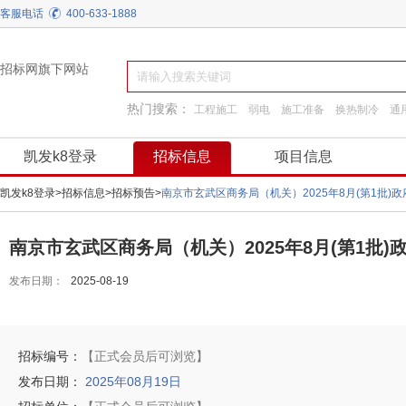
客服电话
400-633-1888
招标网旗下网站
热门搜索：
工程施工
弱电
施工准备
换热制冷
通
建筑材料
园林景观绿化
装饰装修
阀门
凯发k8登录
招标信息
项目信息
凯发k8登录
>
招标信息
>
招标预告
>
南京市玄武区商务局（机关）2025年8月(第1批)
南京市玄武区商务局（机关）2025年8月(第1批)
发布日期：
2025-08-19
招标编号：
【正式会员后可浏览】
发布日期：
2025年08月19日