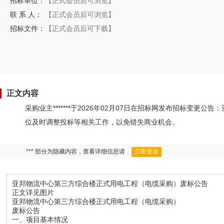
招标单位：
【正式会员后可浏览】
联 系 人：
【正式会员后可浏览】
招标文件：
【正式会员后可下载】
正文内容
采购业主*******于2026年02月07日在招标网发布招标变
位及时调整投标等相关工作，以免错失商业机会。
*** 部分为隐藏内容，查看详细信息请
立即登录
亚邦物流中心第三方综合楼正式用电工程（电缆采购）废标公告
正文详见图片
亚邦物流中心第三方综合楼正式用电工程（电缆采购）
废标公告
一、项目基本情况