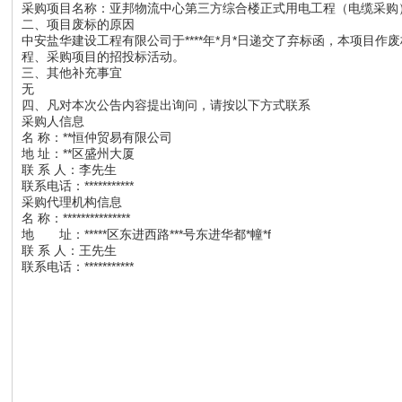
采购项目名称：亚邦物流中心第三方综合楼正式用电工程（电缆采购
二、项目废标的原因
中安盐华建设工程有限公司于****年*月*日递交了弃标函，本项目
程、采购项目的招投标活动。
三、其他补充事宜
无
四、凡对本次公告内容提出询问，请按以下方式联系
采购人信息
名 称：**恒仲贸易有限公司
地 址：**区盛州大厦
联 系 人：李先生
联系电话：***********
采购代理机构信息
名 称：***************
地 址：*****区东进西路***号东进华都*幢*f
联 系 人：王先生
联系电话：***********