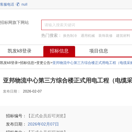
客服电话
null
招标网旗下网站
热门搜索：
换热制冷
通用机械
装饰装修
建筑材料
阀门
弱电
园林景观绿化
工程施工
凯发k8登录
招标信息
项目信息
凯发k8登录
>
招标信息
>
变更公告
>
亚邦物流中心第三方综合楼正式用电工程（电缆采
亚邦物流中心第三方综合楼正式用电工程（电缆采
发布日期：
2026-02-07
招标编号：
【正式会员后可浏览】
发布日期：
2026年02月07日