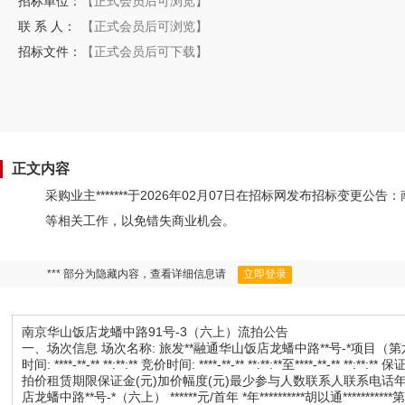
招标单位：
【正式会员后可浏览】
联 系 人：
【正式会员后可浏览】
招标文件：
【正式会员后可下载】
正文内容
采购业主*******于2026年02月07日在招标网发布招标变
等相关工作，以免错失商业机会。
*** 部分为隐藏内容，查看详细信息请
立即登录
南京华山饭店龙蟠中路91号-3（六上）流拍公告
一、场次信息 场次名称: 旅发**融通华山饭店龙蟠中路**号-*项目（第六次） 场次编号: rt
时间: ****-**-** **:**:** 竞价时间: ****-**-** **:**:**至****-**
拍价租赁期限保证金(元)加价幅度(元)最少参与人数联系人联系电话年租金递增方案
店龙蟠中路**号-*（六上） ******元/首年 *年**********胡以通******