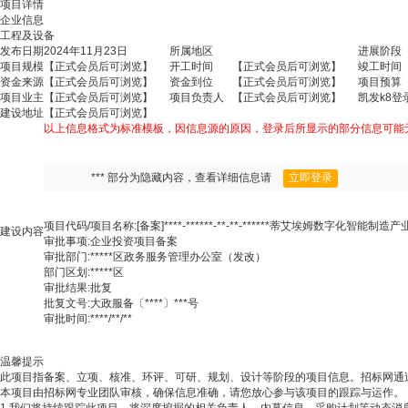
项目详情
企业信息
工程及设备
发布日期
2024年11月23日
所属地区
进展阶段
项目规模
【正式会员后可浏览】
开工时间
【正式会员后可浏览】
竣工时间
资金来源
【正式会员后可浏览】
资金到位
【正式会员后可浏览】
项目预算
项目业主
【正式会员后可浏览】
项目负责人
【正式会员后可浏览】
凯发k8登
建设地址
【正式会员后可浏览】
以上信息格式为标准模板，因信息源的原因，登录后所显示的部分信息可能
*** 部分为隐藏内容，查看详细信息请
立即登录
项目代码/项目名称:[备案]****-******-**-**-******蒂艾埃姆数字化智能制
建设内容
审批事项:企业投资项目备案
审批部门:*****区政务服务管理办公室（发改）
部门区划:*****区
审批结果:批复
批复文号:大政服备〔****〕***号
审批时间:****/**/**
温馨提示
此项目指备案、立项、核准、环评、可研、规划、设计等阶段的项目信息。招标网通
本项目由招标网专业团队审核，确保信息准确，请您放心参与该项目的跟踪与运作。