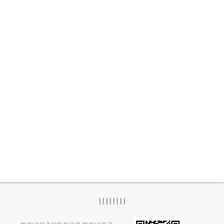
|
|
|
|
|
|
|
|