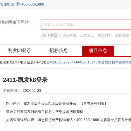
客服电话
400-633-1888
招标网旗下网站
热门搜索：
通用机械
工程施工
建筑材料
装饰装修
换热制冷
工程服务
园林景观绿化
阀门
凯发k8登录
招标信息
项目信息
凯发k8登录
>
项目信息
>
审批项目
>
2411-320904-89-01-313948蒂艾埃姆数
2411-凯发k8登录
发布日期：
2024-11-23
以下内容，仅对高级会员及以上级别会员开放。
【查看服务列表】
登录后可查阅及时的项目信息，帮您提前把握商机！
如需查看详细内容，请您拨打免费咨询电话：
400-633-1888
与客服专员联系登