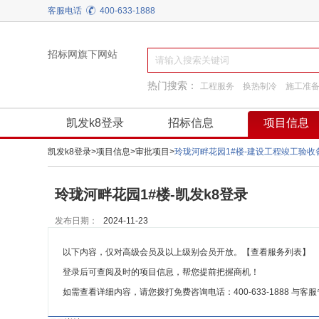
客服电话
400-633-1888
招标网旗下网站
热门搜索：
工程服务
换热制冷
施工准
通用机械
园林景观绿化
装饰装修
凯发k8登录
招标信息
项目信息
凯发k8登录
>
项目信息
>
审批项目
>
玲珑河畔花园1#楼-建设工程竣工验收
玲珑河畔花园1#楼-凯发k8登录
发布日期：
2024-11-23
以下内容，仅对高级会员及以上级别会员开放。
【查看服务列表】
登录后可查阅及时的项目信息，帮您提前把握商机！
如需查看详细内容，请您拨打免费咨询电话：
400-633-1888
与客服