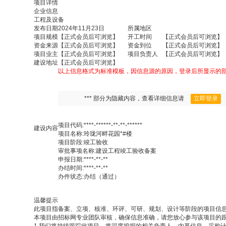
项目详情
企业信息
工程及设备
发布日期
2024年11月23日
所属地区
项目规模
【正式会员后可浏览】
开工时间
【正式会员后可浏览】
资金来源
【正式会员后可浏览】
资金到位
【正式会员后可浏览】
项目业主
【正式会员后可浏览】
项目负责人
【正式会员后可浏览】
建设地址
【正式会员后可浏览】
以上信息格式为标准模板，因信息源的原因，登录后所显示的
*** 部分为隐藏内容，查看详细信息请
立即登录
项目代码:****-******-**-**-******
建设内容
项目名称:玲珑河畔花园*#楼
项目阶段:竣工验收
审批事项名称:建设工程竣工验收备案
申报日期:****-**-**
办结时间:****-**-**
办件状态:办结（通过）
温馨提示
此项目指备案、立项、核准、环评、可研、规划、设计等阶段的项目信
本项目由招标网专业团队审核，确保信息准确，请您放心参与该项目的